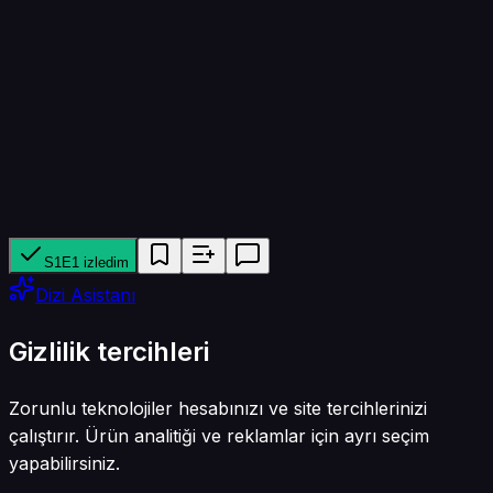
45 dk
Yapımcı ağ
Show TV
Tür
Aile · Dram
S1E1 izledim
Dizi Asistanı
Gizlilik tercihleri
Zorunlu teknolojiler hesabınızı ve site tercihlerinizi
çalıştırır. Ürün analitiği ve reklamlar için ayrı seçim
yapabilirsiniz.