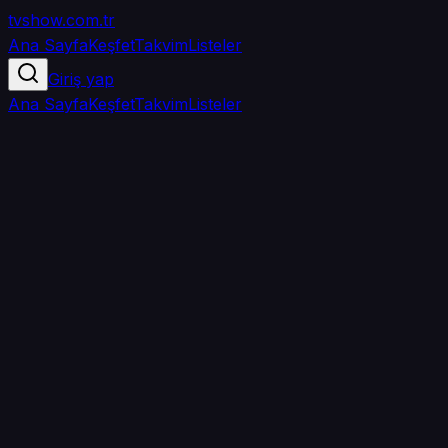
tvshow
.com.tr
Ana Sayfa
Keşfet
Takvim
Listeler
Giriş yap
Ana Sayfa
Keşfet
Takvim
Listeler
5.0
/ 5
·
TMDB
·
1
oy
Senin puanın yok
0
arkadaşın
izledi